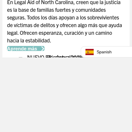
En Legal Aid of North Carolina, creen que la justicia
es la base de familias fuertes y comunidades
seguras. Todos los días apoyan a los sobrevivientes
de víctimas de delitos y ofrecen algo más que ayuda
legal. Ofrecen esperanza, curación y un camino
hacia la estabilidad.
Aprende más
Salida rápi
Spanish
Camino Unido de Carolina del
Norte - NC 211
NC 211 es un sistema de información y derivación de
servicios humanos y de salud gratuito, confidencial y
multilingüe, disponible las 24 horas del día en los
100 condados de Carolina del Norte.