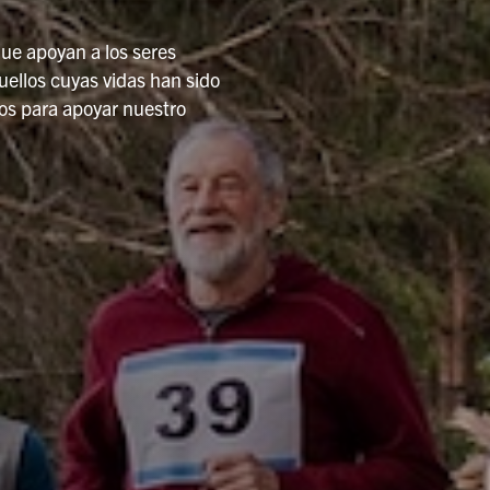
ue apoyan a los seres
ellos cuyas vidas han sido
os para apoyar nuestro