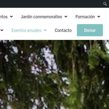
entos
Jardín conmemorativo
Formación
Eventos anuales
Contacto
Donar