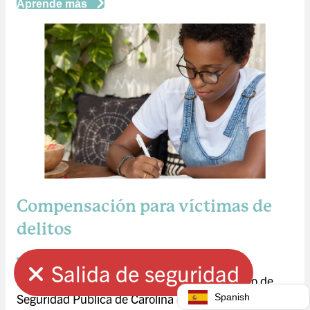
Aprende más
Compensación para víctimas de
delitos
Salida de seguridad
Este servicio es facilitado por el Departamento de
Salida rápida
Seguridad Pública de Carolina del Norte.
Spanish